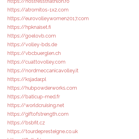
https://nostresstriathlon.ro
https://atromitos-1x2.com
https://eurovolleywomen2017.com
https://hpknaiset.fi
https://goelovb.com
https://volley-bds.de
https://vbcbuerglen.ch
https://cuattovolley.com
https://nordmeccanicavolley.it
https://ksjadar.pl
https://hubpowderworks.com
https://baticup-med.fr
https://worldcruising.net
https://giftofstrength.com
https://bsbfit.cz
https://tourdepresteigne.co.uk