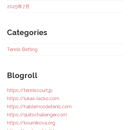
2025年7月
Categories
Tennis Betting
Blogroll
https://tenniscourt.jp
https://lukas-lacko.com
https://hablemosdetenis.com
https://quitochallenger.com
https://kournikova.org