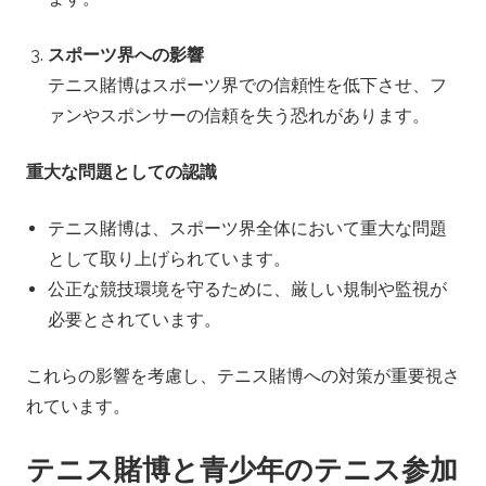
スポーツ界への影響
テニス賭博はスポーツ界での信頼性を低下させ、フ
ァンやスポンサーの信頼を失う恐れがあります。
重大な問題としての認識
テニス賭博は、スポーツ界全体において重大な問題
として取り上げられています。
公正な競技環境を守るために、厳しい規制や監視が
必要とされています。
これらの影響を考慮し、テニス賭博への対策が重要視さ
れています。
テニス賭博と青少年のテニス参加