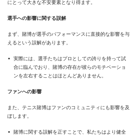
にとって大きな不安要素となり得ます。
選手への影響に関する誤解
まず、賭博が選手のパフォーマンスに直接的な影響を与
えるという誤解があります。
実際には、選手たちはプロとしての誇りを持って試
合に臨んでおり、賭博の存在が彼らのモチベーショ
ンを左右することはほとんどありません。
ファンへの影響
また、テニス賭博はファンのコミュニティにも影響を及
ぼします。
賭博に関する誤解を正すことで、私たちはより健全