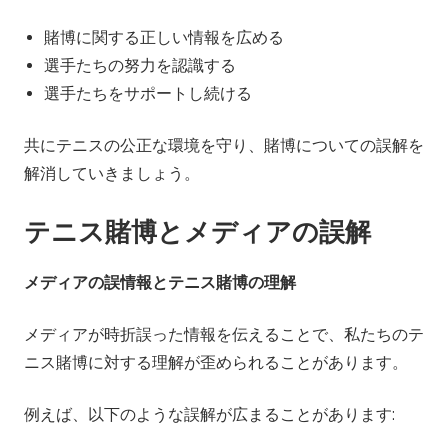
賭博に関する正しい情報を広める
選手たちの努力を認識する
選手たちをサポートし続ける
共にテニスの公正な環境を守り、賭博についての誤解を
解消していきましょう。
テニス賭博とメディアの誤解
メディアの誤情報とテニス賭博の理解
メディアが時折誤った情報を伝えることで、私たちのテ
ニス賭博に対する理解が歪められることがあります。
例えば、以下のような誤解が広まることがあります: