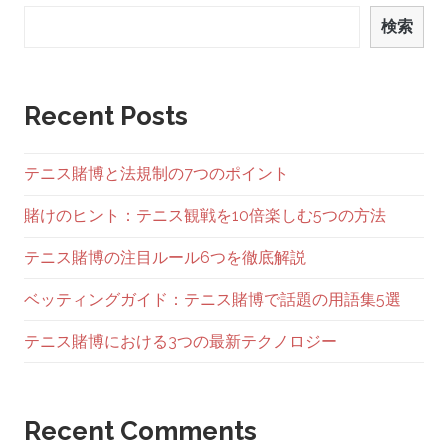
検索
ー
シ
ョ
Recent Posts
ン
テニス賭博と法規制の7つのポイント
賭けのヒント：テニス観戦を10倍楽しむ5つの方法
テニス賭博の注目ルール6つを徹底解説
ベッティングガイド：テニス賭博で話題の用語集5選
テニス賭博における3つの最新テクノロジー
Recent Comments