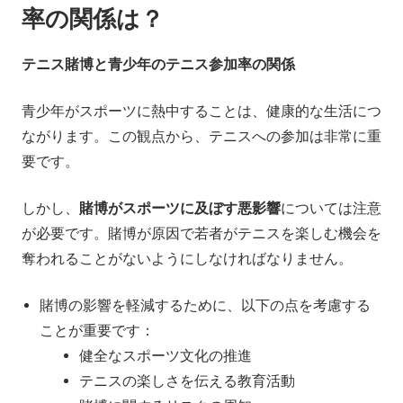
率の関係は？
テニス賭博と青少年のテニス参加率の関係
青少年がスポーツに熱中することは、健康的な生活につ
ながります。この観点から、テニスへの参加は非常に重
要です。
しかし、
賭博がスポーツに及ぼす悪影響
については注意
が必要です。賭博が原因で若者がテニスを楽しむ機会を
奪われることがないようにしなければなりません。
賭博の影響を軽減するために、以下の点を考慮する
ことが重要です：
健全なスポーツ文化の推進
テニスの楽しさを伝える教育活動