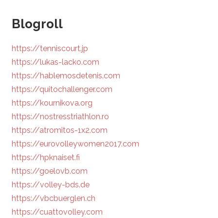
Blogroll
https://tenniscourt.jp
https://lukas-lacko.com
https://hablemosdetenis.com
https://quitochallenger.com
https://kournikova.org
https://nostresstriathlon.ro
https://atromitos-1x2.com
https://eurovolleywomen2017.com
https://hpknaiset.fi
https://goelovb.com
https://volley-bds.de
https://vbcbuerglen.ch
https://cuattovolley.com