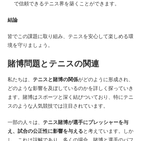
で信頼できるテニス界を築くことができます。
結論
皆でこの課題に取り組み、テニスを安心して楽しめる環
境を守りましょう。
賭博問題とテニスの関連
私たちは、
テニスと賭博の関係
がどのように形成され、
どのような影響を及ぼしているのかを詳しく探っていき
ます。賭博はスポーツと深く結びついており、特にテニ
スのような人気競技では注目されています。
一部の人々は、
テニス賭博が選手にプレッシャーを与
え、試合の公正性に影響を与える
と考えています。しか
し、これは誤解であり、多くの場合、賭博と選手のパフ