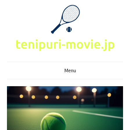
Skip
to
content
T
Menu
e
n
i
p