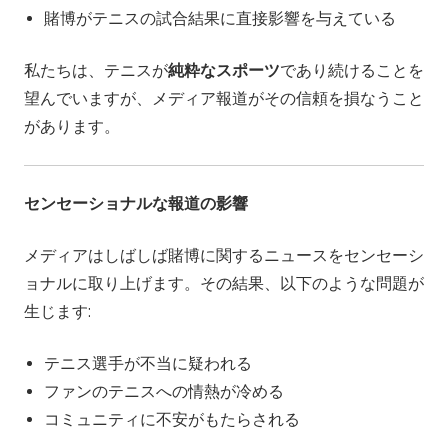
賭博がテニスの試合結果に直接影響を与えている
私たちは、テニスが
純粋なスポーツ
であり続けることを
望んでいますが、メディア報道がその信頼を損なうこと
があります。
センセーショナルな報道の影響
メディアはしばしば賭博に関するニュースをセンセーシ
ョナルに取り上げます。その結果、以下のような問題が
生じます:
テニス選手が不当に疑われる
ファンのテニスへの情熱が冷める
コミュニティに不安がもたらされる