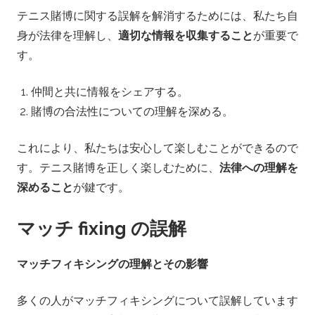
テニス賭博に関する誤解を解消するためには、私たち自
身が法律を理解し、
適切な情報を収集すること
が重要で
す。
仲間と共に情報をシェアする。
賭博の合法性についての理解を深める。
これにより、私たちは安心して楽しむことができるので
す。テニス賭博を正しく楽しむために、
法律への理解を
深めること
が鍵です。
マッチ fixing の誤解
マッチフィキシングの理解とその影響
多くの人がマッチフィキシングについて誤解しています