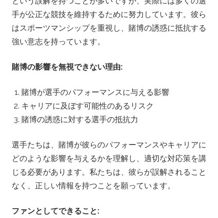
という誤解を持つことが多いですが、実際には多くの選
手が公正な競技を維持するために努力しています。彼ら
はスポーツマンシップを重視し、賭博の誘惑に抵抗する
強い意志を持っています。
賭博の影響を無視できない理由:
賭博が選手のパフォーマンスに与える影響
キャリアに及ぼす可能性のあるリスク
賭博の誘惑に対する選手の抵抗力
選手たちは、賭博が彼らのパフォーマンスやキャリアに
どのような影響を与えるかを理解し、適切な対応策を講
じる必要があります。私たちは、彼らが誤解されること
なく、正しい情報を持つことを願っています。
ファンとしてできること: