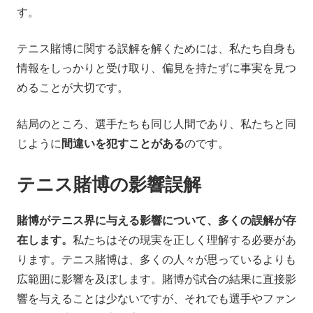
す。
テニス賭博に関する誤解を解くためには、私たち自身も
情報をしっかりと受け取り、偏見を持たずに事実を見つ
めることが大切です。
結局のところ、選手たちも同じ人間であり、私たちと同
じように
間違いを犯すことがある
のです。
テニス賭博の影響誤解
賭博がテニス界に与える影響について、多くの誤解が存
在します。
私たちはその現実を正しく理解する必要があ
ります。テニス賭博は、多くの人々が思っているよりも
広範囲に影響を及ぼします。賭博が試合の結果に直接影
響を与えることは少ないですが、それでも選手やファン