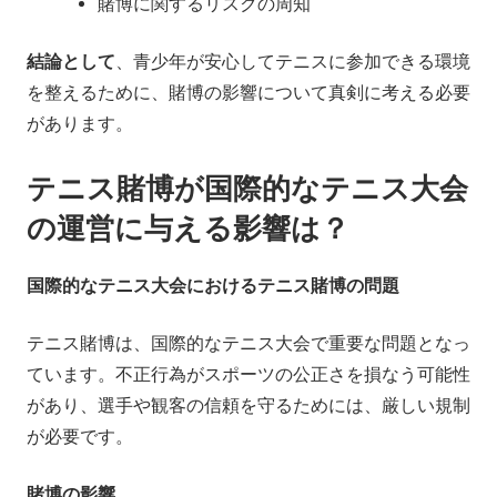
賭博に関するリスクの周知
結論として
、青少年が安心してテニスに参加できる環境
を整えるために、賭博の影響について真剣に考える必要
があります。
テニス賭博が国際的なテニス大会
の運営に与える影響は？
国際的なテニス大会におけるテニス賭博の問題
テニス賭博は、国際的なテニス大会で重要な問題となっ
ています。不正行為がスポーツの公正さを損なう可能性
があり、選手や観客の信頼を守るためには、厳しい規制
が必要です。
賭博の影響