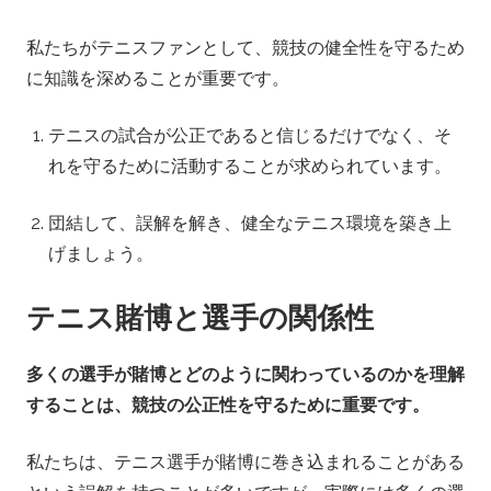
私たちがテニスファンとして、競技の健全性を守るため
に知識を深めることが重要です。
テニスの試合が公正であると信じるだけでなく、そ
れを守るために活動することが求められています。
団結して、誤解を解き、健全なテニス環境を築き上
げましょう。
テニス賭博と選手の関係性
多くの選手が賭博とどのように関わっているのかを理解
することは、競技の公正性を守るために重要です。
私たちは、テニス選手が賭博に巻き込まれることがある