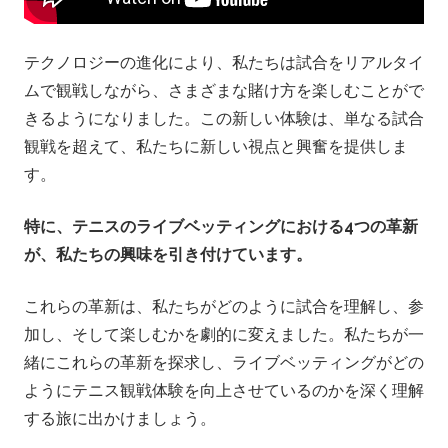
.
j
テクノロジーの進化により、私たちは試合をリアルタイ
ムで観戦しながら、さまざまな賭け方を楽しむことがで
p
きるようになりました。この新しい体験は、単なる試合
観戦を超えて、私たちに新しい視点と興奮を提供しま
–
す。
テ
特に、テニスのライブベッティングにおける4つの革新
が、私たちの興味を引き付けています。
ニ
これらの革新は、私たちがどのように試合を理解し、参
ス
加し、そして楽しむかを劇的に変えました。私たちが一
賭
緒にこれらの革新を探求し、ライブベッティングがどの
ようにテニス観戦体験を向上させているのかを深く理解
博
する旅に出かけましょう。