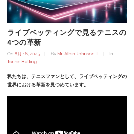
u
r
ライブベッティングで見るテニスの
i
4つの革新
-
On
8月 16, 2025
By
Mr. Albin Johnson III
In
Tennis Betting
M
私たちは、テニスファンとして、ライブベッティングの
o
世界における革新を見つめています。
v
i
e