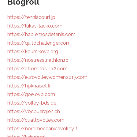
Blogroll
https://tenniscourt.jp
https://lukas-lacko.com
https://hablemosdetenis.com
https://quitochallenger.com
https://kournikova.org
https://nostresstriathlon.ro
https://atromitos-1x2.com
https://eurovolleywomen2017.com
https://hpknaiset.fi
https://goelovb.com
https://volley-bds.de
https://vbcbuerglen.ch
https://cuattovolley.com
https://nordmeccanicavolley.it