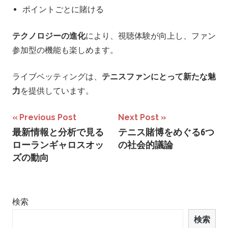
ポイントごとに賭ける
テクノロジーの進化
により、視聴体験が向上し、ファン
参加型の機能も楽しめます。
ライブベッティングは、
テニスファンにとって新たな魅
力
を提供しています。
投
Previous Post
Next Post
最新情報と分析で見る
テニス賭博をめぐる6つ
稿
ローランギャロスオッ
の社会的議論
ナ
ズの動向
ビ
ゲ
検索
ー
検索